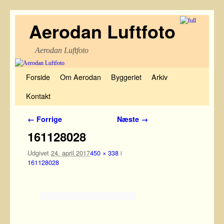
Aerodan Luftfoto
Aerodan Luftfoto
Fortsæt til primære indhold
Fortsæt til sekundære indhold
Forside
Om Aerodan
Byggeriet
Arkiv
Kontakt
Billednavigation
← Forrige
Næste →
161128028
Udgivet
24. april 2017
450 × 338
i
161128028