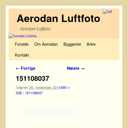
Aerodan Luftfoto
Aerodan Luftfoto
Fortsæt til primære indhold
Fortsæt til sekundære indhold
Forside
Om Aerodan
Byggeriet
Arkiv
Kontakt
Billednavigation
← Forrige
Næste →
151108037
Udgivet
20. november 2015
450 ×
338
i
151108037