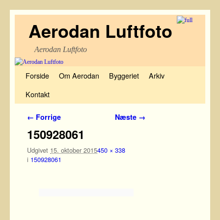
Aerodan Luftfoto
Aerodan Luftfoto
Fortsæt til primære indhold
Fortsæt til sekundære indhold
Forside
Om Aerodan
Byggeriet
Arkiv
Kontakt
Billednavigation
← Forrige
Næste →
150928061
Udgivet
15. oktober 2015
450 × 338
i
150928061